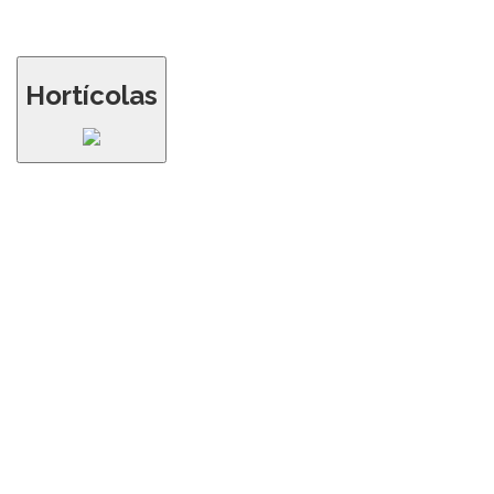
Hortícolas
Tenemos a tu disposición un equipo de
profesionales que te informarán detalladamente
de las propiedades de cada producto y sus
recomendaciones.