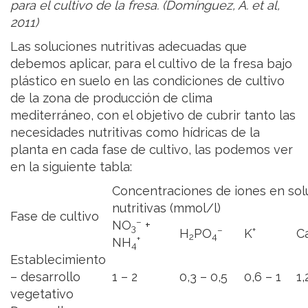
para el cultivo de la fresa. (Domínguez, A. et al,
2011)
Las soluciones nutritivas adecuadas que
debemos aplicar, para el cultivo de la fresa bajo
plástico en suelo en las condiciones de cultivo
de la zona de producción de clima
mediterráneo, con el objetivo de cubrir tanto las
necesidades nutritivas como hídricas de la
planta en cada fase de cultivo, las podemos ver
en la siguiente tabla:
Concentraciones de iones en sol
nutritivas (mmol/l)
Fase de cultivo
–
NO
+
3
–
+
H
PO
K
C
2
4
+
NH
4
Establecimiento
– desarrollo
1 – 2
0,3 – 0,5
0,6 – 1
1,
vegetativo