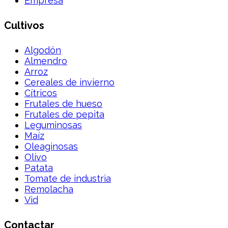
Empresa
Cultivos
Algodón
Almendro
Arroz
Cereales de invierno
Cítricos
Frutales de hueso
Frutales de pepita
Leguminosas
Maíz
Oleaginosas
Olivo
Patata
Tomate de industria
Remolacha
Vid
Contactar