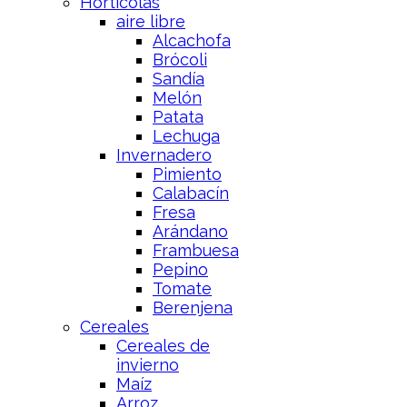
Hortícolas
aire libre
Alcachofa
Brócoli
Sandía
Melón
Patata
Lechuga
Invernadero
Pimiento
Calabacín
Fresa
Arándano
Frambuesa
Pepino
Tomate
Berenjena
Cereales
Cereales de
invierno
Maíz
Arroz