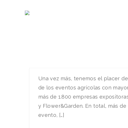
EVENTO
Herogra Group e
Att
Una vez más, tenemos el placer de a
de los eventos agrícolas con mayor
más de 1.800 empresas expositoras 
y Flower&Garden. En total, más de 9
evento, […]