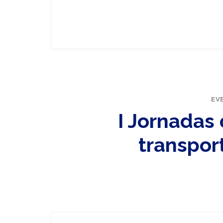
EV
I Jornadas
transport