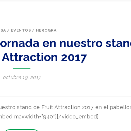
ESA
/
EVENTOS
/
HEROGRA
jornada en nuestro sta
 Attraction 2017
octubre 19, 2017
estro stand de Fruit Attraction 2017 en el pabelló
mbed maxwidth=”940″][/video_embed]