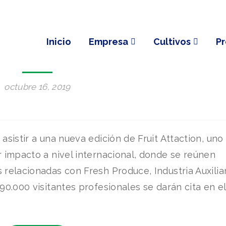
S
/
GRUPO HEROGRA
/
PRENSA
stará presente en Frui
Inicio
Empresa
Cultivos
P
raction 2019
octubre 16, 2019
sistir a una nueva edición de Fruit Attaction, uno
 impacto a nivel internacional, donde se reúnen
relacionadas con Fresh Produce, Industria Auxilia
0.000 visitantes profesionales se darán cita en el