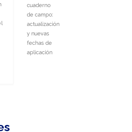
n
l
es