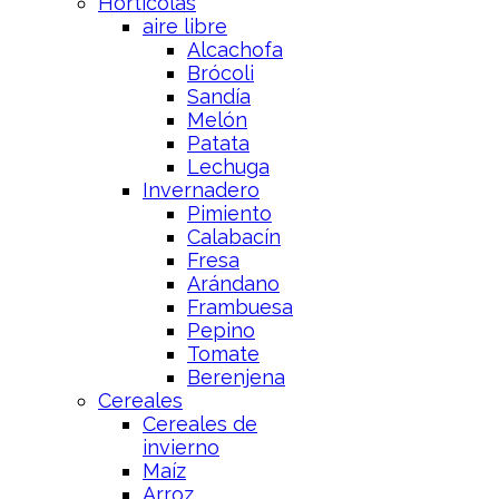
Hortícolas
aire libre
Alcachofa
Brócoli
Sandía
Melón
Patata
Lechuga
Invernadero
Pimiento
Calabacín
Fresa
Arándano
Frambuesa
Pepino
Tomate
Berenjena
Cereales
Cereales de
invierno
Maíz
Arroz