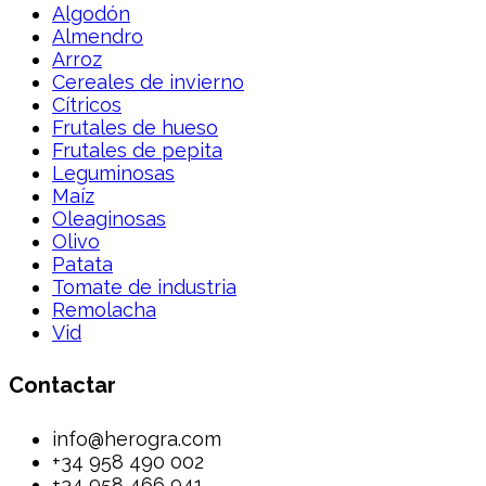
Algodón
Almendro
Arroz
Cereales de invierno
Cítricos
Frutales de hueso
Frutales de pepita
Leguminosas
Maíz
Oleaginosas
Olivo
Patata
Tomate de industria
Remolacha
Vid
Contactar
info@herogra.com
+34 958 490 002
+34 958 466 941