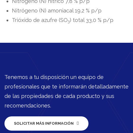
Nitrógeno (N) nítrico 7,8 % p/p
Nitrógeno (N) amoniacal 19,2 % p/p
Trióxido de azufre (SO
) total 33,0 % p/p
3
Tenemos a tu disposición un equipo de
profesionales que te informarán detalladamente
de las propiedades de cada producto y sus
recomendaciones.
SOLICITAR MÁS INFORMACIÓN