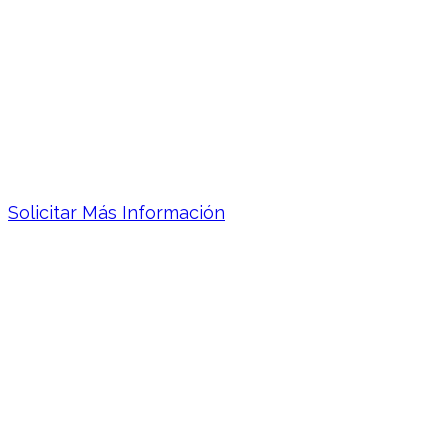
Tenemos a tu disposición un equipo de
profesionales que te informarán detalladamente
de las propiedades de cada producto y sus
recomendaciones.
Solicitar Más Información