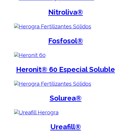
Nitroliva®
Fosfosol®
Heronit® 60 Especial Soluble
Solurea®
Ureafill®