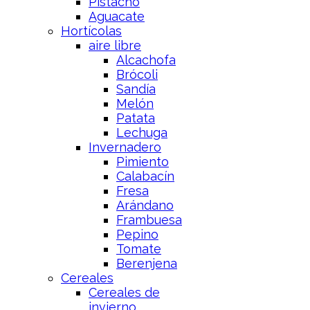
Pistacho
Aguacate
Hortícolas
aire libre
Alcachofa
Brócoli
Sandía
Melón
Patata
Lechuga
Invernadero
Pimiento
Calabacín
Fresa
Arándano
Frambuesa
Pepino
Tomate
Berenjena
Cereales
Cereales de
invierno