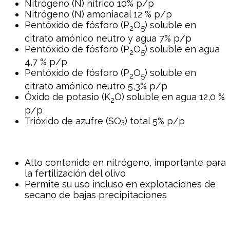
Nitrógeno (N) nítrico 10% p/p
Nitrógeno (N) amoniacal 12 % p/p
Pentóxido de fósforo (P
O
) soluble en
2
5
citrato amónico neutro y agua 7% p/p
Pentóxido de fósforo (P
O
) soluble en agua
2
5
4,7 % p/p
Pentóxido de fósforo (P
O
) soluble en
2
5
citrato amónico neutro 5,3% p/p
Óxido de potasio (K
O) soluble en agua 12,0 %
2
p/p
Trióxido de azufre (SO
) total 5% p/p
3
Alto contenido en nitrógeno, importante para
la fertilización del olivo
Permite su uso incluso en explotaciones de
secano de bajas precipitaciones