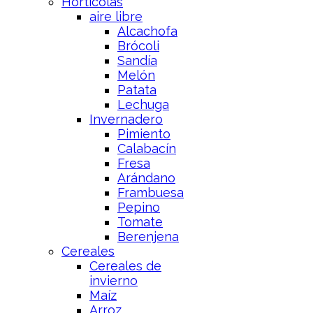
Hortícolas
aire libre
Alcachofa
Brócoli
Sandía
Melón
Patata
Lechuga
Invernadero
Pimiento
Calabacín
Fresa
Arándano
Frambuesa
Pepino
Tomate
Berenjena
Cereales
Cereales de
invierno
Maíz
Arroz