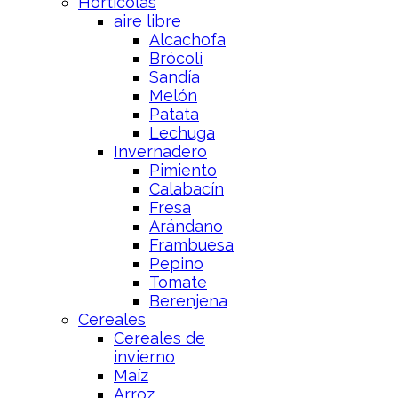
Hortícolas
aire libre
Alcachofa
Brócoli
Sandía
Melón
Patata
Lechuga
Invernadero
Pimiento
Calabacín
Fresa
Arándano
Frambuesa
Pepino
Tomate
Berenjena
Cereales
Cereales de
invierno
Maíz
Arroz