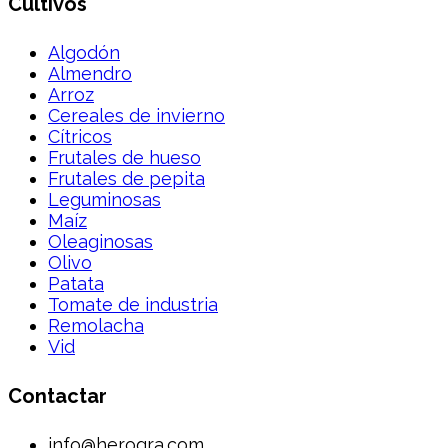
Cultivos
Algodón
Almendro
Arroz
Cereales de invierno
Cítricos
Frutales de hueso
Frutales de pepita
Leguminosas
Maíz
Oleaginosas
Olivo
Patata
Tomate de industria
Remolacha
Vid
Contactar
info@herogra.com