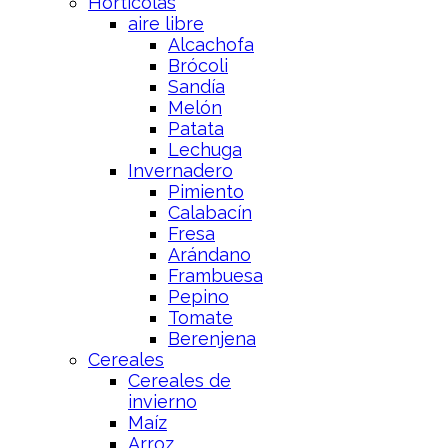
Hortícolas
aire libre
Alcachofa
Brócoli
Sandía
Melón
Patata
Lechuga
Invernadero
Pimiento
Calabacín
Fresa
Arándano
Frambuesa
Pepino
Tomate
Berenjena
Cereales
Cereales de
invierno
Maíz
Arroz