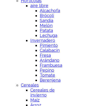
Hortícolas
aire libre
Alcachofa
Brócoli
Sandía
Melón
Patata
Lechuga
Invernadero
Pimiento
Calabacín
Fresa
Arándano
Frambuesa
Pepino
Tomate
Berenjena
Cereales
Cereales de
invierno
Maíz
Arroz