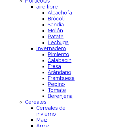
Hortícolas
aire libre
Alcachofa
Brócoli
Sandía
Melón
Patata
Lechuga
Invernadero
Pimiento
Calabacín
Fresa
Arándano
Frambuesa
Pepino
Tomate
Berenjena
Cereales
Cereales de
invierno
Maíz
Arroz