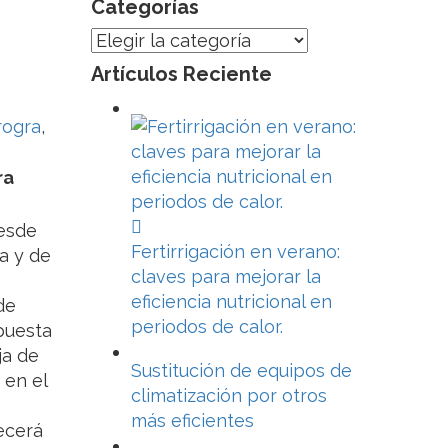
Categorías
Categorías
Artículos Reciente
rogra
,
ra
desde
Fertirrigación en verano:
ca y de
claves para mejorar la
eficiencia nutricional en
de
periodos de calor.
puesta
ja de
Sustitución de equipos de
 en el
climatización por otros
más eficientes
ecerá