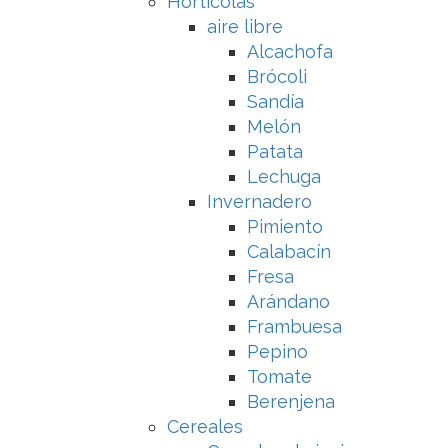
Hortícolas
aire libre
Alcachofa
Brócoli
Sandía
Melón
Patata
Lechuga
Invernadero
Pimiento
Calabacín
Fresa
Arándano
Frambuesa
Pepino
Tomate
Berenjena
Cereales