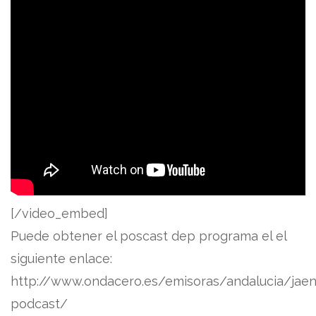
[/video_embed]
Puede obtener el poscast dep programa el el
siguiente enlace:
http://www.ondacero.es/emisoras/andalucia/jaen
podcast/