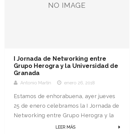
NO IMAGE
I Jornada de Networking entre
Grupo Herogra y la Universidad de
Granada
Antonio Martín
enero 26, 2018
Estamos de enhorabuena, ayer jueves
25 de enero celebramos la I Jornada de
Networking entre Grupo Herogra y la
Universidad de Granada. Una jornada
LEER MÁS