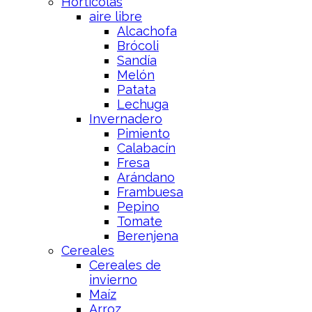
Hortícolas
aire libre
Alcachofa
Brócoli
Sandía
Melón
Patata
Lechuga
Invernadero
Pimiento
Calabacín
Fresa
Arándano
Frambuesa
Pepino
Tomate
Berenjena
Cereales
Cereales de
invierno
Maíz
Arroz