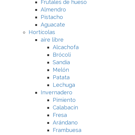
Frutales de hueso
Almendro
Pistacho
Aguacate
Hortícolas
aire libre
Alcachofa
Brócoli
Sandía
Melón
Patata
Lechuga
Invernadero
Pimiento
Calabacín
Fresa
Arándano
Frambuesa