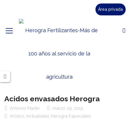
Área privada
Acidos envasados Herogra
Antonio Martín
marzo 29, 2015
Acidos
,
Actualidad
,
Herogra Especiales