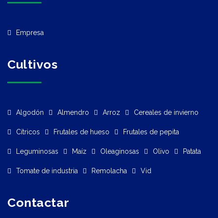
sostenible de
los suelos
Empresa
agrarios. Entre
las
Cultivos
modificaciones
más
relevantes,
Algodón
Almendro
Arroz
Cereales de invierno
destaca […]
Cítricos
Frutales de hueso
Frutales de pepita
Leguminosas
Maíz
Oleaginosas
Olivo
Patata
Tomate de industria
Remolacha
Vid
Contactar