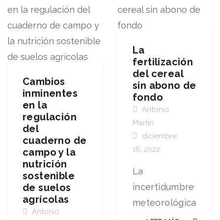
La
fertilización
del cereal
Cambios
sin abono de
inminentes
fondo
en la
Antonio
regulación
Martín
del
diciembre
cuaderno de
16, 2022
campo y la
nutrición
La
sostenible
de suelos
incertidumbre
agrícolas
meteorológica
Antonio
por la falta de