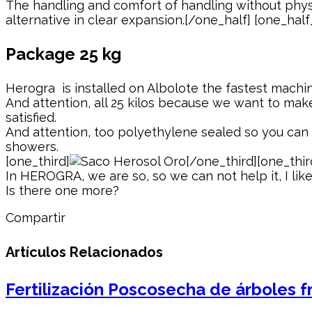
The handling and comfort of handling without physica
alternative in clear expansion.[/one_half] [one_half
Package 25 kg
Herogra is installed on Albolote the fastest machin
And attention, all 25 kilos because we want to make 
satisfied.
And attention, too polyethylene sealed so you can l
showers.
[one_third]
[/one_third][one_thir
In HEROGRA, we are so, so we can not help it, I lik
Is there one more?
Compartir
Artículos Relacionados
Fertilización Poscosecha de árboles f