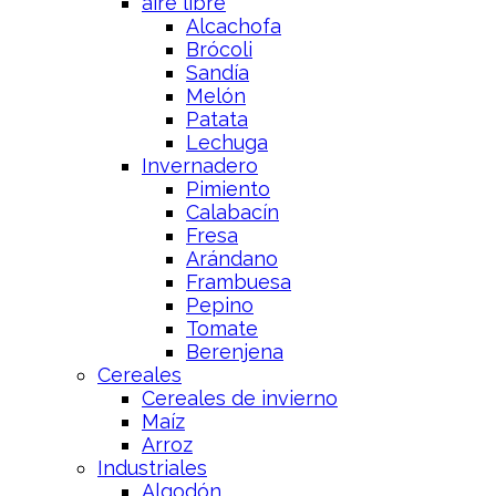
aire libre
Alcachofa
Brócoli
Sandía
Melón
Patata
Lechuga
Invernadero
Pimiento
Calabacín
Fresa
Arándano
Frambuesa
Pepino
Tomate
Berenjena
Cereales
Cereales de invierno
Maíz
Arroz
Industriales
Algodón