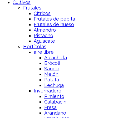
Cultivos
Frutales
Cítricos
Frutales de pepita
Frutales de hueso
Almendro
Pistacho
Aguacate
Hortícolas
aire libre
Alcachofa
Brócoli
Sandía
Melón
Patata
Lechuga
Invernadero
Pimiento
Calabacín
Fresa
Arándano