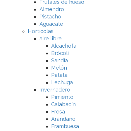
Frutales de hueso
Almendro
Pistacho
Aguacate
Hortícolas
aire libre
Alcachofa
Brócoli
Sandía
Melón
Patata
Lechuga
Invernadero
Pimiento
Calabacín
Fresa
Arándano
Frambuesa