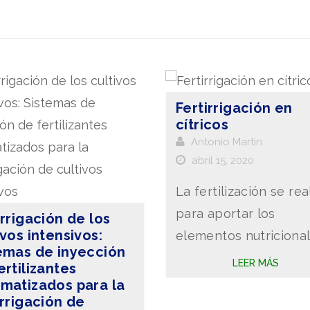
Fertirrigación en
cítricos
Antonio Martín
abril 15, 2020
La fertilización se rea
para aportar los
irrigación de los
ivos intensivos:
elementos nutriciona
emas de inyección
esenciales para el
LEER MÁS
ertilizantes
desarrollo del cultivo
matizados para la
irrigación de
el suelo no es capaz 