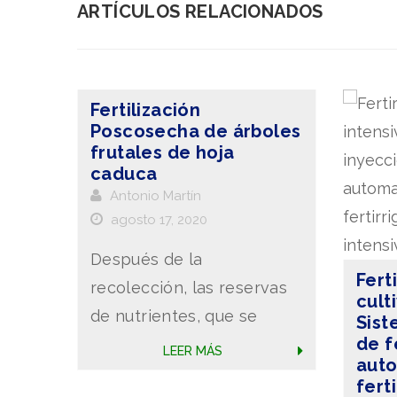
ARTÍCULOS RELACIONADOS
Fertilización
Poscosecha de árboles
frutales de hoja
caduca
Antonio Martín
agosto 17, 2020
Después de la
Fert
recolección, las reservas
cult
de nutrientes, que se
Sist
de f
encuentran almacenadas
LEER MÁS
auto
bajo forma orgánica en los
fert