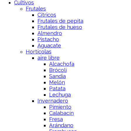
Cultivos
Frutales
Cítricos
Frutales de pepita
Frutales de hueso
Almendro
Pistacho
Aguacate
Hortícolas
aire libre
Alcachofa
Brócoli
Sandía
Melón
Patata
Lechuga
Invernadero
Pimiento
Calabacín
Fresa
Arándano