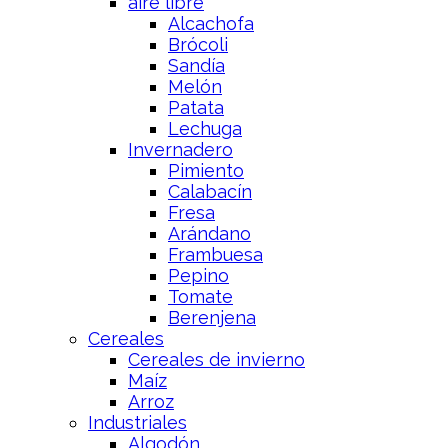
aire libre
Alcachofa
Brócoli
Sandía
Melón
Patata
Lechuga
Invernadero
Pimiento
Calabacín
Fresa
Arándano
Frambuesa
Pepino
Tomate
Berenjena
Cereales
Cereales de invierno
Maíz
Arroz
Industriales
Algodón