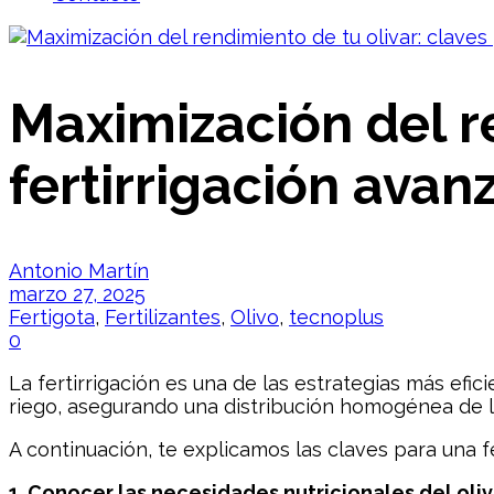
Maximización del re
fertirrigación avan
Antonio Martín
marzo 27, 2025
Fertigota
,
Fertilizantes
,
Olivo
,
tecnoplus
0
La fertirrigación es una de las estrategias más efici
riego, asegurando una distribución homogénea de lo
A continuación, te explicamos las claves para una 
1. Conocer las necesidades nutricionales del oli